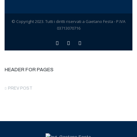
© Copyright 2023. Tutti i diritti riservati a Gaetano Festa - P.IVA
03713070716
HEADER FOR PAGES
PREV POST